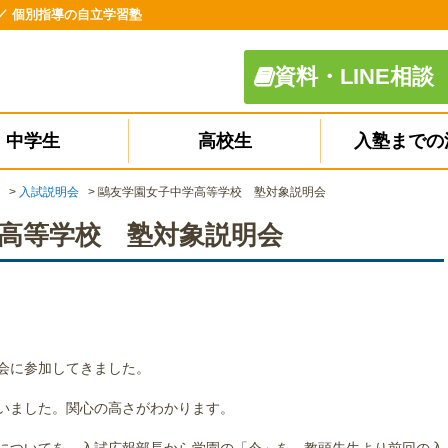
／ 個別指導の自立学習塾
資料・LINE相談
中学生
高校生
入塾までの
>
入試説明会
>
鷗友学園女子中学高等学校 塾対象説明会
高等学校 塾対象説明会
会に参加してきました。
いました。関心の高さがわかります。