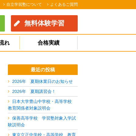
自立学習塾について
よくあるご質問
無料体験学習
流れ
合格実績
最近の投稿
2026年 夏期休業日のお知らせ
2026年 夏期講習会！
日本大学豊山中学校・高等学校
教育関係者対象説明会
保善高等学校 学習塾対象入学試
験説明会
東京立正中学校・高等学校 教育