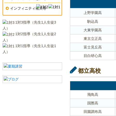
インフィニティ祐天寺
上野学園高
駒込高
1対3指導（先生1人生徒3
人）
大東学園高
1対2指導（先生1人生徒2
東京立正高
人）
1対1指導（先生1人生徒1
富士見丘高
人）
目白研心高
都立高校
飛鳥高
国際高
田園調布高