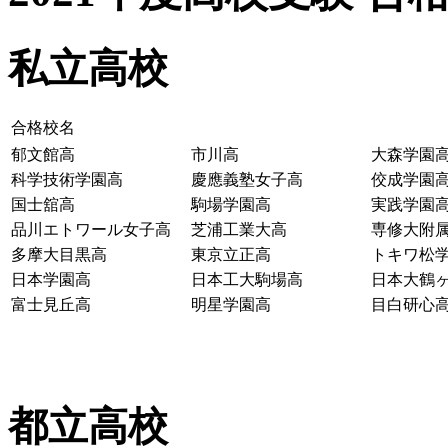
私立高校
合格校名
郁文館高
市川高
大森学園
科学技術学園高
慶應義塾女子高
佼成学園
国士舘高
駒場学園高
実践学園
品川エトワール女子高
芝浦工業大高
専修大附
多摩大目黒高
東京立正高
トキワ松
日本学園高
日本工大駒場高
日本大鶴
富士見丘高
明星学園高
目白研心
都立高校