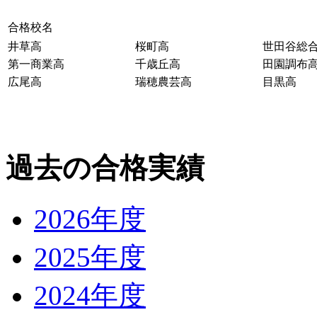
合格校名
井草高
桜町高
世田谷総
第一商業高
千歳丘高
田園調布
広尾高
瑞穂農芸高
目黒高
過去の合格実績
2026年度
2025年度
2024年度