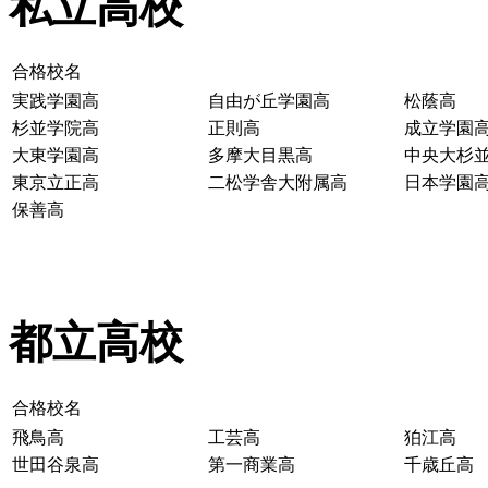
私立高校
合格校名
実践学園高
自由が丘学園高
松蔭高
杉並学院高
正則高
成立学園
大東学園高
多摩大目黒高
中央大杉
東京立正高
二松学舎大附属高
日本学園
保善高
都立高校
合格校名
飛鳥高
工芸高
狛江高
世田谷泉高
第一商業高
千歳丘高