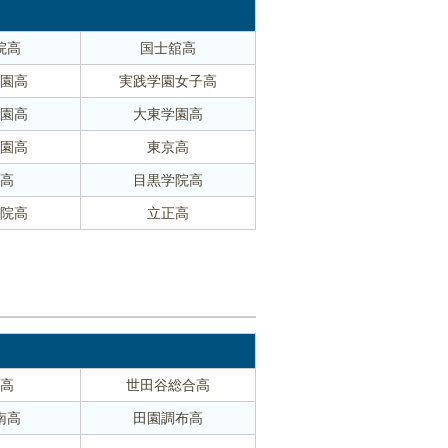
院高
国士舘高
園高
実践学園女子高
園高
大東学園高
園高
東京高
高
目黒学院高
院高
立正高
高
世田谷総合高
南高
田園調布高