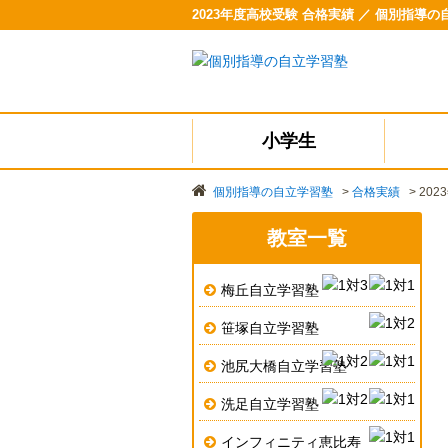
2023年度高校受験 合格実績 ／ 個別指導
小学生
個別指導の自立学習塾
>
合格実績
>
20
教室一覧
梅丘自立学習塾
笹塚自立学習塾
池尻大橋自立学習塾
洗足自立学習塾
インフィニティ恵比寿