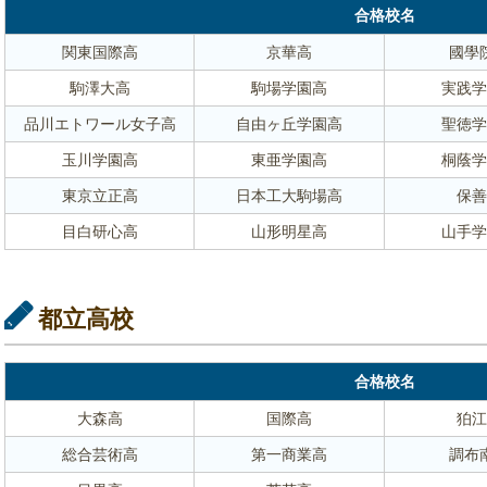
合格校名
関東国際高
京華高
國學
駒澤大高
駒場学園高
実践学
品川エトワール女子高
自由ヶ丘学園高
聖徳学
玉川学園高
東亜学園高
桐蔭学
東京立正高
日本工大駒場高
保善
目白研心高
山形明星高
山手学
都立高校
合格校名
大森高
国際高
狛江
総合芸術高
第一商業高
調布