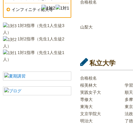
合格校名
インフィニティ祐天寺
1対3指導（先生1人生徒3
山梨大
人）
1対2指導（先生1人生徒2
人）
1対1指導（先生1人生徒1
人）
私立大学
合格校名
桜美林大
学習
実践女子大
順天
専修大
多摩
東海大
東京
文京学院大
法政
明治大
了徳