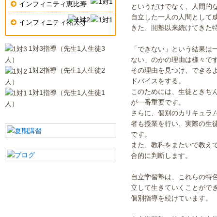
インフィニティ恵比寿
というだけでなく、人間的
自立した一人の人間として
インフィニティ祐天寺
きた、開塾以来続けてきた
1対3指導（先生1人生徒3
「できない」という結果は
ない」のかの理由は様々で
人）
その理由を見つけ、できるよ
1対2指導（先生1人生徒2
ドバイスをする。
人）
このためには、生徒ときち
1対1指導（先生1人生徒1
が一番重要です。
人）
さらに、個別のカリキュラ
者も授業を行い、実際の生
です。
また、教科をまたいで教え
合的に判断します。
自立学習塾は、これらの特
立して生きていくことができ
個別指導を続けています。