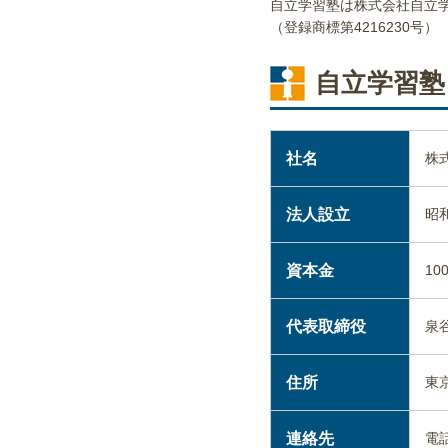
自立学習塾は株式会社自立
（登録商標第4216230号）
自立学習塾
社名
株
法人設立
昭和
資本金
10
代表取締役
泉
住所
東京
連絡先
電話