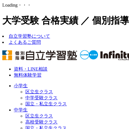
Loading・・・
大学受験 合格実績 ／ 個別指
自立学習塾について
よくあるご質問
資料・LINE相談
無料体験学習
小学生
区立生クラス
中学受験クラス
国立・私立生クラス
中学生
区立生クラス
高校受験クラス
国立・私立生クラス