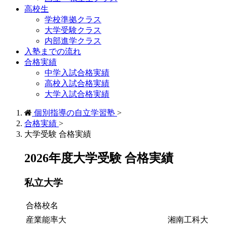
高校生
学校準拠クラス
大学受験クラス
内部進学クラス
入塾までの流れ
合格実績
中学入試合格実績
高校入試合格実績
大学入試合格実績
個別指導の自立学習塾
>
合格実績
>
大学受験 合格実績
2026年度大学受験 合格実績
私立大学
合格校名
産業能率大
湘南工科大