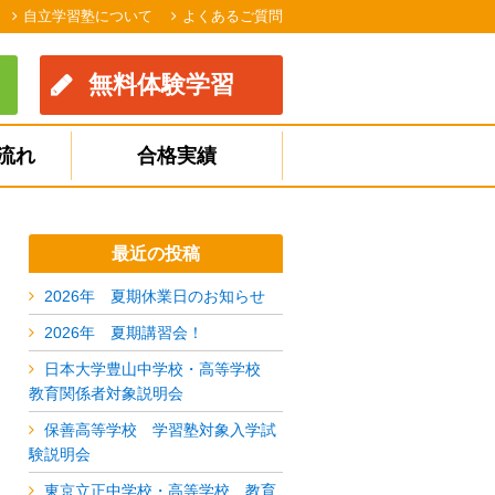
自立学習塾について
よくあるご質問
無料体験学習
流れ
合格実績
最近の投稿
2026年 夏期休業日のお知らせ
2026年 夏期講習会！
日本大学豊山中学校・高等学校
教育関係者対象説明会
保善高等学校 学習塾対象入学試
験説明会
東京立正中学校・高等学校 教育