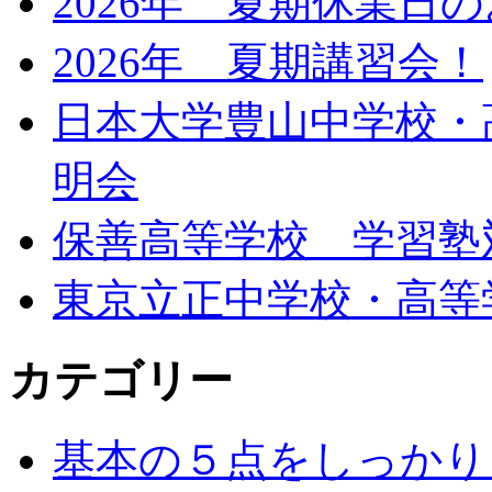
2026年 夏期休業日
2026年 夏期講習会！
日本大学豊山中学校・
明会
保善高等学校 学習塾
東京立正中学校・高等
カテゴリー
基本の５点をしっかり