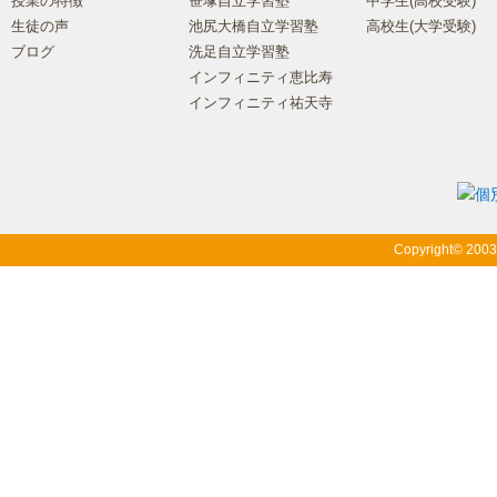
授業の特徴
笹塚自立学習塾
中学生(高校受験)
生徒の声
池尻大橋自立学習塾
高校生(大学受験)
ブログ
洗足自立学習塾
インフィニティ恵比寿
インフィニティ祐天寺
Copyright© 200