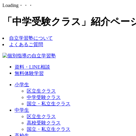
Loading・・・
「中学受験クラス」紹介ページ
自立学習塾について
よくあるご質問
資料・LINE相談
無料体験学習
小学生
区立生クラス
中学受験クラス
国立・私立生クラス
中学生
区立生クラス
高校受験クラス
国立・私立生クラス
高校生