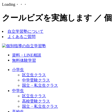
Loading・・・
クールビズを実施します ／ 
自立学習塾について
よくあるご質問
資料・LINE相談
無料体験学習
小学生
区立生クラス
中学受験クラス
国立・私立生クラス
中学生
区立生クラス
高校受験クラス
国立・私立生クラス
高校生