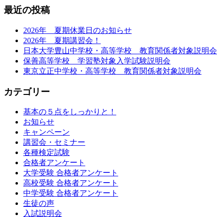
最近の投稿
2026年 夏期休業日のお知らせ
2026年 夏期講習会！
日本大学豊山中学校・高等学校 教育関係者対象説明会
保善高等学校 学習塾対象入学試験説明会
東京立正中学校・高等学校 教育関係者対象説明会
カテゴリー
基本の５点をしっかりと！
お知らせ
キャンペーン
講習会・セミナー
各種検定試験
合格者アンケート
大学受験 合格者アンケート
高校受験 合格者アンケート
中学受験 合格者アンケート
生徒の声
入試説明会