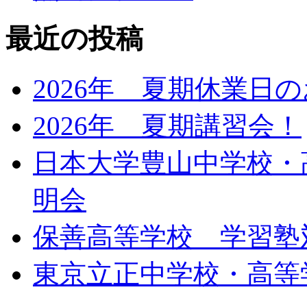
最近の投稿
2026年 夏期休業日
2026年 夏期講習会！
日本大学豊山中学校・
明会
保善高等学校 学習塾
東京立正中学校・高等